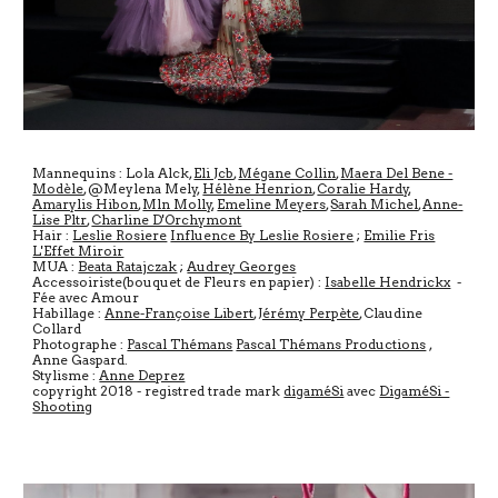
Mannequins : Lola Alck,
Eli Jcb
,
Mégane Collin
,
Maera Del Bene -
Modèle
, @Meylena Mely,
Hélène Henrion
,
Coralie Hardy
,
Amarylis Hibon
,
Mln Molly
,
Emeline Meyers
,
Sarah Michel
,
Anne-
Lise Pltr
,
Charline D'Orchymont
Hair :
Leslie Rosiere
Influence By Leslie Rosiere
;
Emilie Fris
L'Effet Miroir
MUA :
Beata Ratajczak
;
Audrey Georges
Accessoiriste(bouquet de Fleurs en papier) :
Isabelle Hendrickx
-
Fée avec Amour
Habillage :
Anne-Françoise Libert
,
Jérémy Perpète
, Claudine
Collard
Photographe :
Pascal Thémans
Pascal Thémans Productions
,
Anne Gaspard.
Stylisme :
Anne Deprez
copyright 2018 - registred trade mark
digaméSi
avec
DigaméSi -
Shooting