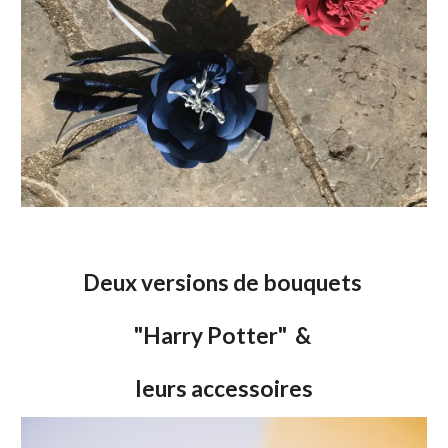
Deux versions de bouquets
"Harry Potter" &
leurs accessoires