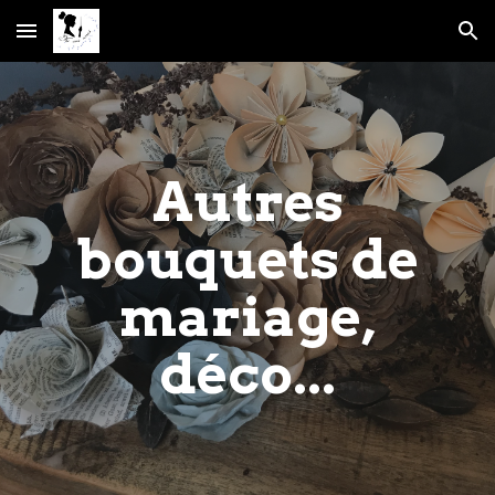
Skip to main content
Skip to navigation
Autres
bouquets de
mariage,
déco...