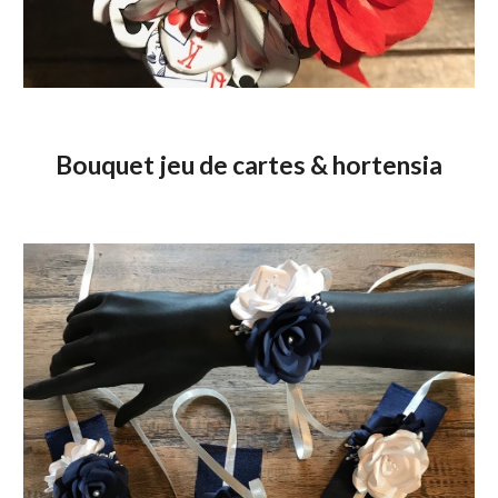
Bouquet
jeu de cartes & hortensia