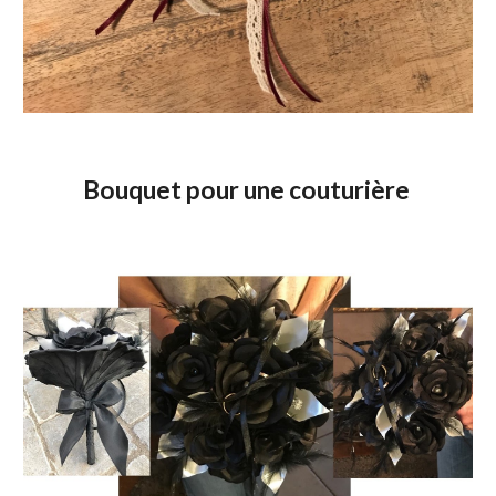
Bouquet
pour une couturière