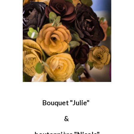
Bouquet "Julie"
&