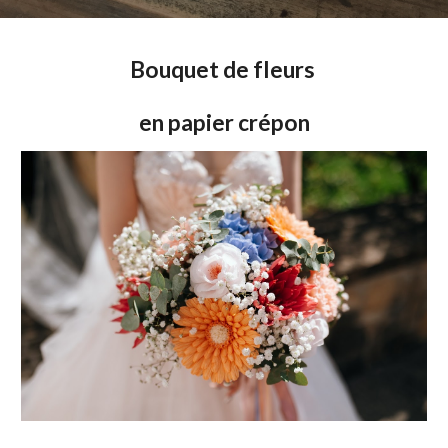
Bouquet de fleurs
en papier crépon